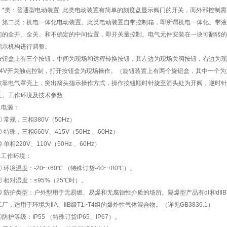
*类：普通型电动装置 此类电动装置有简单的刻度盘显示阀门的开关，而外部控制需要
第二类；机电一体化电动装置。此类电动装置自带控制箱，即所谓机电一体化。带液晶
门的全开、全关、和不确定的中间位置，即开关量控制。电气元件安装在一块可翻转的
指示机构进行调整。
按钮盒上有三个按钮，中间为现场和远程转换按钮，其左边为现场关阀按钮，右边为现
24V开关触点控制，打开按钮盒为现场操作。（旋钮装置上有两个旋钮盒，其中一个
依靠电气罩壳上，突出箭头指示操作方式，操作按钮顺时针旋至箭头处为开阀，逆时针
三、工作环境及技术参数
.
电源：
① 常规，三相380V（50Hz）
② 特殊，三相660V、415V（50Hz 、60Hz）
③ 单相220V、110V（50Hz 、60Hz）
2.工作环境：
① 环境温度：-20~+60℃ （特殊订货-40~+80℃）。
② 相对湿度：≤95%（25℃时）。
③ 防护类型：户外型用于无易燃、易爆和无腐蚀性介质的场所。隔爆型产品有dⅠ和dⅡBT
工厂，适用于环境为ⅡA、ⅡB级T1~T4组的爆炸性气体混合物。（详见GB3836.1）
④防护等级：IP55 （特殊订货IP65、IP67）。