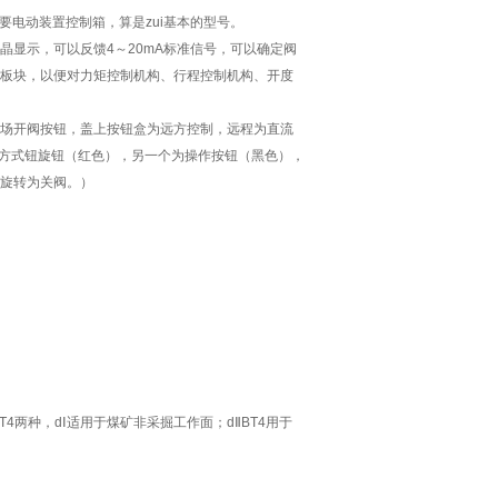
电动装置控制箱，算是zui基本的型号。
显示，可以反馈4～20mA标准信号，可以确定阀
板块，以便对力矩控制机构、行程控制机构、开度
场开阀按钮，盖上按钮盒为远方控制，远程为直流
为方式钮旋钮（红色），另一个为操作按钮（黑色），
旋转为关阀。）
4两种，dⅠ适用于煤矿非采掘工作面；dⅡBT4用于