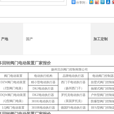
分享到：
产地
国产
加工定制
多回转阀门电动装置厂家报价
扬州贝尔阀门控制有限公司
阀门电动装置
电动执行机构
品牌电动执行器
电动阀门控制器
DZW
阀门电动装置
精小型电动执行器
西门子电动执行器
挂壁式阀门控制
（
Z
型阀门电装）
（扬州西门子）
DKJ
电动执行器
抽屉式阀门控制
DQW
阀门电动装置
DKZ
电动执行器
罗托克电动执行器
户外型阀门控制
（
Q
型阀门电装）
（英国罗托克）
3810L
电动执行器
防爆型阀门控制
LQ
阀门电动装置
3810R
电动执行器
德国
PS
电动执行器
BFA
型阀门控制
多回转阀门电动装置厂家报价