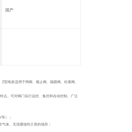
国产
。Z型电装适用于闸阀、截止阀、隔膜阀、柱塞阀、
特点。可对阀门实行远控、集控和自动控制。广泛
0V等）；
性气体、无强腐蚀性介质的场所；