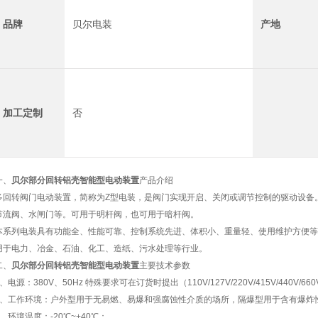
品牌
贝尔电装
产地
加工定制
否
一、
贝尔部分回转铝壳智能型电动装置
产品介绍
多回转阀门电动装置，简称为Z型电装，是阀门实现开启、关闭或调节控制的驱动设备
节流阀、水闸门等。可用于明杆阀，也可用于暗杆阀。
本系列电装具有功能全、性能可靠、控制系统先进、体积小、重量轻、使用维护方便等
用于电力、冶金、石油、化工、造纸、污水处理等行业。
二、
贝尔部分回转铝壳智能型电动装置
主要技术参数
1、电源：380V、50Hz 特殊要求可在订货时提出（110V/127V/220V/415V/440V/66
2、工作环境：户外型用于无易燃、易爆和强腐蚀性介质的场所，隔爆型用于含有爆炸
3、环境温度：-20℃~+40℃；