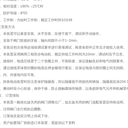
4、相对湿度：≤90%（25℃时
5、防护等级：IP55
6、工作制：为短时工作制，额定工作时间10分钟
三安装方法
1、本装置可以垂直安装、水平安装，应便于接下、调试和手动操作。
2、安装于阀门联接的牙嵌，轴向间隙不小于1~2mm。
3、安装后初次使用必须按调试要求进行逐项调试，检查各部件正常后才能投入使用。
4、本装置采用阀用三相异步电动机，额定持续工作时间为10min，调试时应予注意。
5、接线时，电缆芯线置于二个垫圈之间，可靠联接，保证接触良好和电气间隙要求。
6、通过接线罩体密封圈的电缆在押金螺母拧紧后，应保证电缆与密封圈之间无间隙。
7、内、外接地均应可靠。
8、拆装电动装置时应注意保护隔爆面，所以隔爆面不得损伤和锈蚀，隔爆面应涂204-
9、搬动时应小心轻放，保持干燥，防止接触腐蚀性物质，以免损坏电气元件和机械零
四、
订货须知
1、本装置一般按右旋关闭的阀门调整出厂，如左旋关闭的阀门选配装置应特殊说明。
2、注明阀门全行程的总圈数。
3、订落地支架应注明上传或下传。
4、用户如要我厂协助选订本装置，需提供以下资料