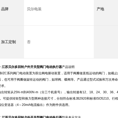
品牌
贝尔电装
产地
加工定制
否
.
江苏贝尔多回转户外开关型阀门电动执行器
产品说明
ZB/ZC系列阀门电动装置为双位阀电驱动装置，适用于阀瓣做直线运动的阀门，如截
后，也可用于阀瓣做旋转运动的阀门，如球阀、蝶阀等。产品通过型式试验和万次寿命试验，
要求。
输出转矩从25N·m到400N·m（分三个机座号），输出转速有12、18、24、30、36、
1。可提供转矩型和推力型两种连接尺寸，分别符合标准JB2920和标准ISO5210。
阀位变送器（4～20mA电流输出）作为附件供选用。
.
江苏贝尔多回转户外开关型阀门电动执行器
型号表示方法