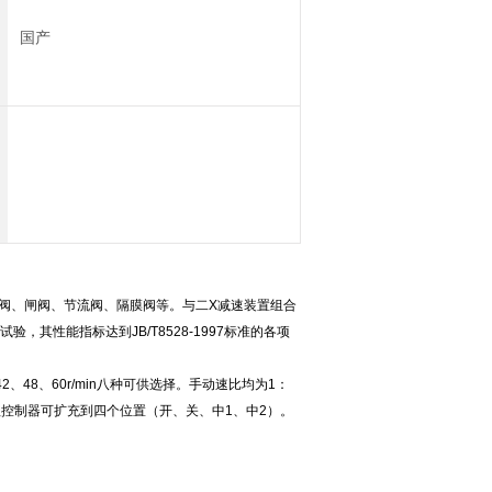
国产
止阀、闸阀、节流阀、隔膜阀等。与二X减速装置组合
其性能指标达到JB/T8528-1997标准的各项
42、48、60r/min八种可供选择。手动速比均为1：
行程控制器可扩充到四个位置（开、关、中1、中2）。