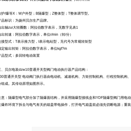
防护/爆等X：W户外型；B隔爆型；Z整体型；T整体调节型。
产品标识：为扬州贝尔生产品牌。
输出轴zui大转圈数：阿拉伯数字表示，无数字见表1
输出转速：阿拉伯数字表示，单位r/min（转/分）
连接型式：T表示推力型，I表示电站型，无代号为常规转矩型
额定输出转矩：阿拉伯数字表示，单位kgf?m
产品型式：多回转电动装置
三、贝尔电装dzw10普通开关型阀门电动执行器产品结构：
Z30普通开关型 电动阀门执行器由电动机、减速机构、力矩控制机构、行程控制机构
分组成。其传动原理如图所示。
注意：隔爆型电气部分加了隔爆面结构，并采用隔爆型接线盒和YDF隔爆型阀门用电
在爆炸环境下拆去与电气有关的箱盖带电操作，打开电气箱盖前必须先切断电源；重装