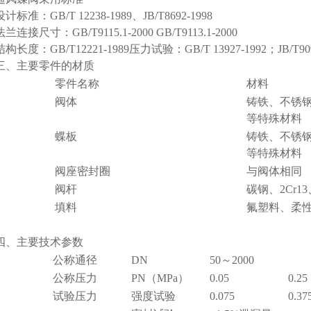
设计标准：GB/T 12238-1989、JB/T8692-1998
法兰连接尺寸：GB/T9115.1-2000 GB/T9113.1-2000
结构长度：GB/T12221-1989压力试验：GB/T 13927-1992；JB/T909
三、主要零件的材质
零件名称
材料
阀体
铸铁、不锈
等特殊材料
蝶板
铸铁、不锈
等特殊材料
阀座密封圈
与阀体相同
阀杆
碳钢、2Cr
填料
氟塑料、柔
四、主要技术参数
公称通径
DN
50～2000
公称压力
PN（MPa）
0.05
0.25
试验压力
强度试验
0.075
0.37