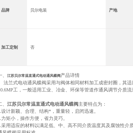
品牌
贝尔电装
产地
加工定制
否
一、
产品详情
江苏贝尔常温直通式电动通风蝶阀
法兰式电动通风蝶阀采用与阀体相同材料加工成密封圈，其适
≤0.6MP工，一般适用工业、冶金、环保等管道作通风调节介质
二、
江苏贝尔常温直通式电动通风蝶阀
主要特点为：
1.设计新颖、合理、结构*，重量轻，启闭迅速。
2.力矩小，操作方便，省力灵巧。
3.采用适应的材料以满足低、中、高不同介质温度其及腐蚀性介
通风蝶阀采用标准