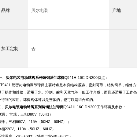
品牌
贝尔电装
产地
加工定制
否
一
、
贝尔电装电动球阀系列铸钢法兰球阀
Q941H-16C DN200
特点：
QT941H硬密封电动调节球阀主要特点是本身结构紧凑，密封可靠，结构简单，维修
易于操作和维修，适用于水、溶剂、酸和天然气等一般工作介质，而且还适用于工作条
业得到的应用。球阀阀体可以是整体的，也可以是组合式的。
二、
贝尔电装电动球阀系列铸钢法兰球阀
Q941H-16C DN200
工作环境及参数：
电源： 常规，三相380V（50Hz）
特殊，三相660V、415V（50HZ、60HZ）；
单相220V、110V（50HZ、60HZ）
环境温度：-20~+60℃（特殊订货-40~+80℃）