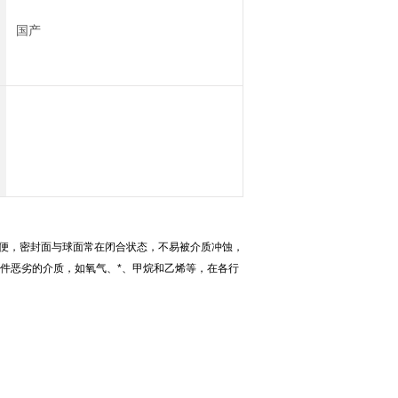
国产
方便，密封面与球面常在闭合状态，不易被介质冲蚀，
件恶劣的介质，如氧气、*、甲烷和乙烯等，在各行