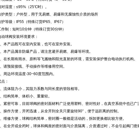
相对湿度：≤95%（25℃时）。
防护类型：户外型，用于无易燃、易爆和无腐蚀性介质的场所
防护等级：IP55（特殊订货IP65、IP67）
工作制：短时10分钟（特殊订货30分钟）
电动球阀安装环境要求：
1、本产品既可在室内安装，也可在室外安装。
2、本产品属非防爆产品，请注意避开易燃、易爆等环境。
3、在长期有雨水、原料等飞溅物和阳光直射的环境，需安装保护整台电动执行机构。
4、请预留接线、手动操作等维修用空间。
、周边环境温度-30~60度范围内。
优点：
1、流体阻力小，其阻力系数与同长度的管段相等。
2、结构简单、体积小、重量轻。
3、紧密可靠，目前球阀的密封面材料广泛使用塑料、密封性好，在真空系统中也已广
4、操作方便，开闭迅速，从全开到全关只要旋转90°，便于远距离的控制。
5、维修方便，球阀结构简单，密封圈一般都是活动的，拆卸更换都比较方便。
6、在全开或全闭时，球体和阀座的密封面与介质隔离，介质通过时，不会引起阀门密