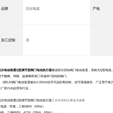
品牌
贝尔电装
产地
加工定制
否
贝尔电动装置Q型调节型阀门电动执行器
概述部分回转阀门电动装置，简称为Q型电装
用于蝶阀、球阀、旋塞阀和风门等做90°回转的阀门。
QB120阀门电动装置输出4-20mA信号可远距离控制，也可现场操作。广泛用于
水厂和污水处理等行业。
贝尔电动装置Q型调节型阀门电动执行器
工作环境和主要技术参数
1 电源：常规，三相380V（50Hz）
特殊，三相660V、415V（50Hz、60Hz）；