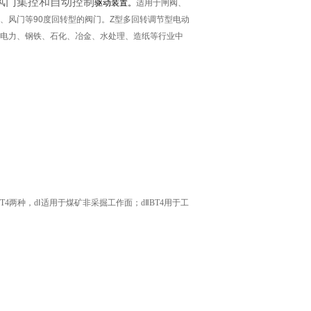
风门集控和自动控制
驱动装置。
适用于闸阀、
、风门等90度回转型的阀门。Z型多回转调节型电动
电力、钢铁、石化、冶金、水处理、造纸等行业中
T4两种，dⅠ适用于煤矿非采掘工作面；dⅡBT4用于工