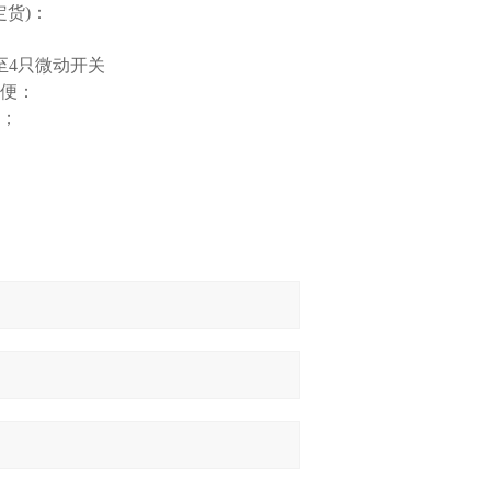
定货)：
至4只微动开关
轻便：
小；