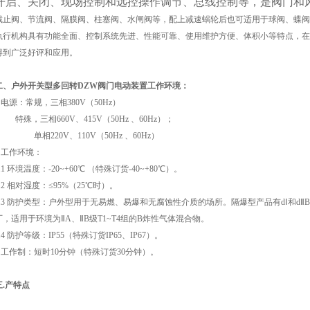
开启、关闭、现场控制和远控操作调节、总线控制等，是阀门和
截止阀、节流阀、隔膜阀、柱塞阀、水闸阀等，配上减速蜗轮后也可适用于球阀、蝶阀
执行机构具有功能全面、控制系统先进、性能可靠、使用维护方便、体积小等特点，在
得到广泛好评和应用。
二、
户外开关型多回转DZW阀门电动装置
工作环境：
1 电源：常规，三相380V（50Hz）
特殊，三相660V、415V（50Hz 、60Hz）；
单相220V、110V（50Hz 、60Hz）
2 工作环境：
2.1 环境温度：-20~+60℃ （特殊订货-40~+80℃）。
2.2 相对湿度：≤95%（25℃时）。
2.3 防护类型：户外型用于无易燃、易爆和无腐蚀性介质的场所。隔爆型产品有dⅠ和dⅡB
厂，适用于环境为ⅡA、ⅡB级T1~T4组的B炸性气体混合物。
2.4 防护等级：IP55（特殊订货IP65、IP67）。
3 工作制：短时10分钟（特殊订货30分钟）。
.
产特点