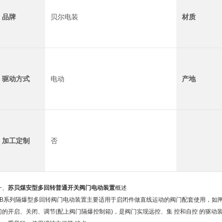
品牌
贝尔电装
材质
驱动方式
电动
产地
加工定制
否
一、
苏贝煤安型多回转普通开关阀门电动装置
概述
ZB系列隔爆型多回转阀门电动装置主要适用于启闭件做直线运动的阀门配套使用，如
门的开启、关闭、调节(配上阀门隔爆控制箱)，是阀门实现远控、集 控和自控 的驱