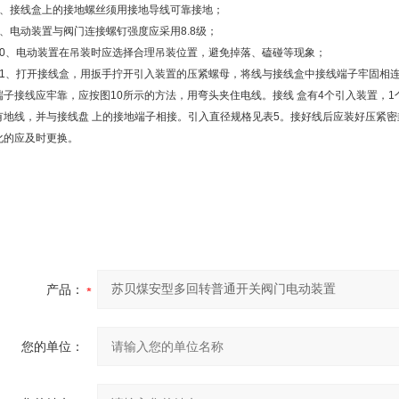
8、接线盒上的接地螺丝须用接地导线可靠接地；
9、电动装置与阀门连接螺钉强度应采用8.8级；
10、电动装置在吊装时应选择合理吊装位置，避免掉落、磕碰等现象；
11、打开接线盒，用扳手拧开引入装置的压紧螺母，将线与接线盒中接线端子牢固相
端子接线应牢靠，应按图10所示的方法，用弯头夹住电线。接线 盒有4个引入装置，
有地线，并与接线盘 上的接地端子相接。引入直径规格见表5。接好线后应装好压紧密封
化的应及时更换。
产品：
您的单位：