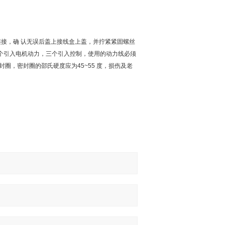
连接，确 认无误后盖上接线盒上盖，并拧紧紧固螺丝
1个引入电机动力，三个引入控制，使用的动力线必须
圈，密封圈的邵氏硬度应为45~55 度，损伤及老