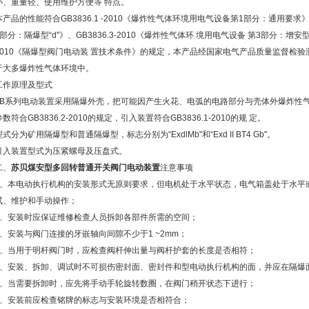
小、重量轻、使用维护方便等 特点。
本产品的性能符合GB3836.1 -2010《爆炸性气体环境用电气设备第1部分：通用要求》、 
部分：隔爆型“d"》、GB3836.3-2010《爆炸性气体环 境用电气设备 第3部分：增安型“e" ( idt
2010《隔爆型阀门电动装 置技术条件》的规定，本产品经国家电气产品质量监督检
于大多爆炸性气体环境中。
工作原理及型式
ZB系列电动装置采用隔爆外壳，把可能因产生火花、电弧的电路部分与壳体外爆炸性
参数符合GB3836.2-2010的规定，引入装置符合GB3836.1-2010的规 定。
型式分为矿用隔爆型和普通隔爆型，标志分别为“ExdlMb"和“Exd II BT4 Gb"。
引入装置型式为压紧螺母及压盘式。
二、
苏贝煤安型多回转普通开关阀门电动装置
注意事项
1、本电动执行机构的安装形式无原则要求，但电机处于水平状态，电气箱盖处于水平
试、维护和手动操作；
2、安装时应保证维修检查人员拆卸各部件所需的空间；
3、安装与阀门连接的牙嵌轴向间隙不少于1 ~2mm；
4、当用于明杆阀门时，应检查阀杆伸出量与阀杆护套的长度是否相符；
5、安装、拆卸、调试时不可损伤密封面、密封件和型电动执行机构的面，并应在隔爆
6、当需要拆卸时，应先将手动手轮旋转数圈，在阀门稍开状态下进行；
7、安装前应检查铭牌的标志与安装环境是否相符合；