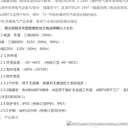
2.2隔爆型阀门电动装置的设计标准，*按照GB3836. 1-2000《爆炸性气体环境用电气设备
气体环境用电气设备X2部分：隔爆型“d"》及JB/T8529- 1997《隔爆型阀门电动
ExdIIBT4,适用于IIAX、IIBX、T1~T4组的爆炸性气体混合物的场合。
并经 防爆电气产品质量，取得了全系列的防爆合格证。
二、
部分回转开关型软密封法兰电动球阀
技术参数
3.1 电源：常规，三相380V（50Hz）
特殊，三相660V、415V（50Hz、60Hz）；
单相220V、110V（50Hz、60Hz）
3.2 工作环境
.2.1 环境温度： -20~+60℃ （特殊订货 -40~+80℃）
3.2.2 相对湿度：≤95%（25℃时）
.2.3 防护类型
3.2.3.1户外型：用于无易燃、易爆和无腐蚀性介质的场所；
3.2.3.2隔爆型：有dI和dIIBT4两种，dI适用于煤矿非采掘工作面；dIIBT4用于工厂，
（详见GB3836.1）
3.2.4 防护等X：IP55（特殊订货IP65、IP67）
3.2.5工作制：短时10分钟（特殊订货30分钟）
三、产品展示