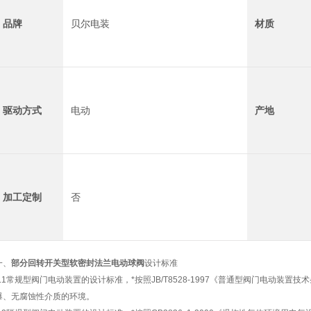
品牌
贝尔电装
材质
驱动方式
电动
产地
加工定制
否
一、
部分回转开关型软密封法兰电动球阀
设计标准
2.1常规型阀门电动装置的设计标准，*按照JB/T8528-1997《普通型阀门电动装
爆、无腐蚀性介质的环境。