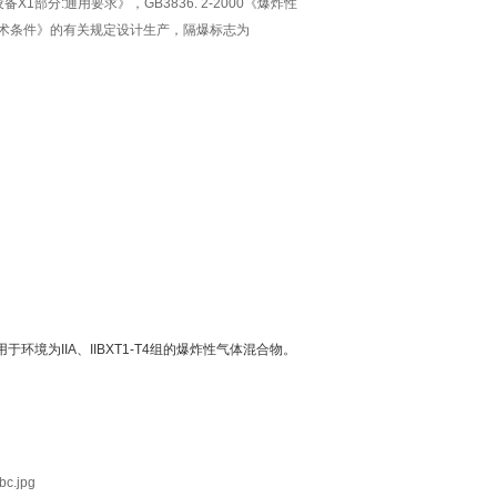
X1部分:通用要求》，GB3836. 2-2000《爆炸性
装置技术条件》的有关规定设计生产，隔爆标志为
适用于环境为IIA、IIBXT1-T4组的爆炸性气体混合物。