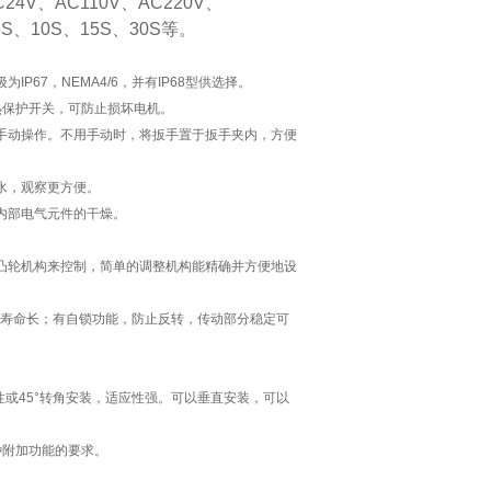
、AC110V、AC220V、
S、10S、15S、30S等。
67，NEMA4/6，并有IP68型供选择。
热保护开关，可防止损坏电机。
手动操作。不用手动时，将扳手置于扳手夹内，方便
水，观察更方便。
内部电气元件的干燥。
凸轮机构来控制，简单的调整机构能精确并方便地设
；寿命长；有自锁功能，防止反转，传动部分稳定可
阀线性或45°转角安装，适应性强。可以垂直安装，可以
种附加功能的要求。