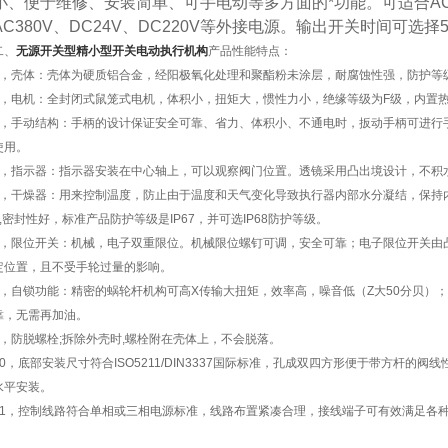
小、便于维修、安装简单、可手电动等多方面的*功能。可适合AC24V
AC380V、DC24V、DC220V等外接电源。输出开关时间可选择5
二、
无源开关型精小型开关电动执行机构
产品性能特点：
1，壳体：壳体为硬质铝合金，经阳极氧化处理和聚酯粉未涂层，耐腐蚀性强，防护等级为IP
2，电机：全封闭式鼠笼式电机，体积小，扭矩大，惯性力小，绝缘等级为F级，内置
3，手动结构：手柄的设计保证安全可靠、省力、体积小、不通电时，扳动手柄可进行
使用。
4，指示器：指示器安装在中心轴上，可以观察阀门位置。透镜采用凸出境设计，不积
5，干燥器：用来控制温度，防止由于温度和天气变化导致执行器内部水分凝结，保持
6,密封性好，标准产品防护等级是IP67，并可选IP68防护等级。
7，限位开关：机械，电子双重限位。机械限位螺钉可调，安全可靠；电子限位开关由
定位置，且不受手轮过量的影响。
8，自锁功能：精密的蜗轮杆机构可高X传输大扭矩，效率高，噪音低（Z大50分贝）
靠，无需再加油。
9，防脱螺栓;拆除外壳时,螺栓附在壳体上，不会脱落。
10，底部安装尺寸符合ISO5211/DIN3337国际标准，孔成双四方形便于带方杆的
水平安装。
11，控制线路符合单相或三相电源标准，线路布置紧凑合理，接线端子可有效满足各