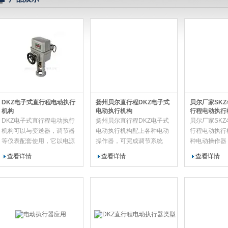
司
DKZ电子式直行程电动执行
扬州贝尔直行程DKZ电子式
贝尔厂家SKZ
机构
电动执行机构
行程电动执行
DKZ电子式直行程电动执行
扬州贝尔直行程DKZ电子式
贝尔厂家SKZ
机构可以与变送器，调节器
电动执行机构配上各种电动
行程电动执行
等仪表配套使用，它以电源
操作器，可完成调节系统
种电动操作器
为动力，接受4-20mADC或
的“手动←→自动”的无扰动
系统的“手动
查看详情
查看详情
查看详情
0-10mA DC信号，将此转换
切换，及时对被调节对象的
扰动切换，及
为与输入信号相对应的直线
远方手动操作。
象的远方手动
位移，自动的操纵阀门等调
节机构，完成自动调节任
务，或者配用电动操作器实
现远方手动控制。该仪表可
以广泛应用于电厂，钢铁