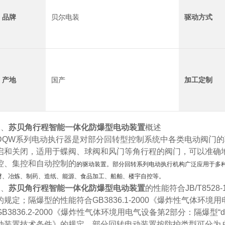
品牌
贝尔电装
驱动方式
产地
国产
加工定制
1、
苏贝角行程智能一体化防爆型电动装置
概述
DQW系列电动执行器是对部分回转型控制系统中各类电动阀门
启和关闭，适用于蝶阀、球阀和风门等角行程的阀门，可以准确
控、集控和自动控制的
的驱动装置。部分回转系列电动执行机构广泛应用于多
材、冶炼、制药、造纸、能源、食品加工、船舶、楼宇自控等。
2、
苏贝角行程智能一体化防爆型电动装置
的性能符合JB/T852
的规定；隔爆型的性能符合GB3836.1-2000《爆炸性气体环
GB3836.2-2000《爆炸性气体环境用电气设备第2部分：隔爆型“d"》
动装置技术条件》的规定。部分回转电动装置按防护类型可分为